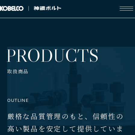
P
R
O
D
U
C
T
S
取扱商品
厳格な品質管理のもと、信頼性の
高い製品を
安定して提供していま