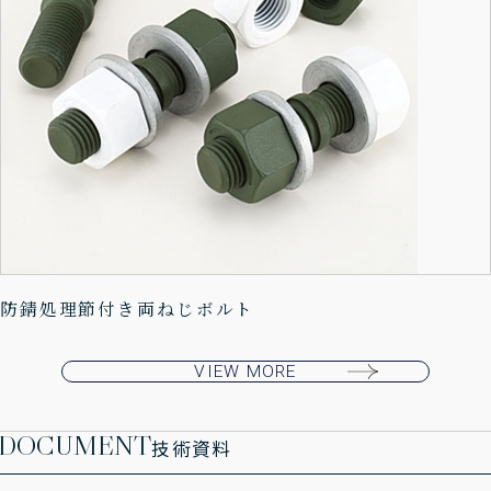
防錆処理節付き両ねじボルト
VIEW MORE
DOCUMENT
技術資料