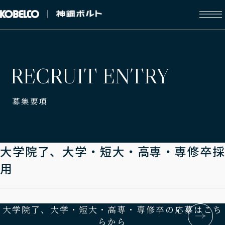
R
E
C
R
U
I
T
E
N
T
R
Y
募集要項
大学院了、大学・短大・高専・専修卒採
用
大学院了、大学・短大・高専・専修卒の応募はこち
らから