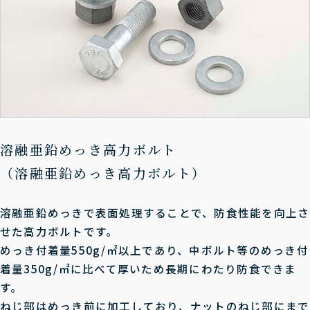
溶融亜鉛めっき高力ボルト
（溶融亜鉛めっき高力ボルト）
溶融亜鉛めっきで表面処理することで、防食性能を向上さ
せた高力ボルトです。
めっき付着量550g/㎡以上であり、中ボルト等のめっき付
着量350g/㎡に比べて厚いため長期にわたり防食できま
す。
ねじ部はめっき前に加工しており、ナットのねじ部にまで