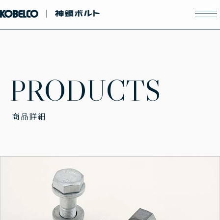
P
R
O
D
U
C
T
S
商品詳細