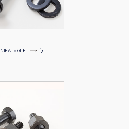
ト
VIEW MORE