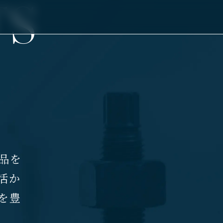
T
S
品を
活か
を豊