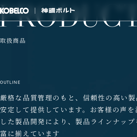
P
R
O
D
U
C
取扱商品
厳格な品質管理のもと、信頼性の高い製
安定して提供しています。お客様の声を
した製品開発により、製品ラインナップ
富に揃えています