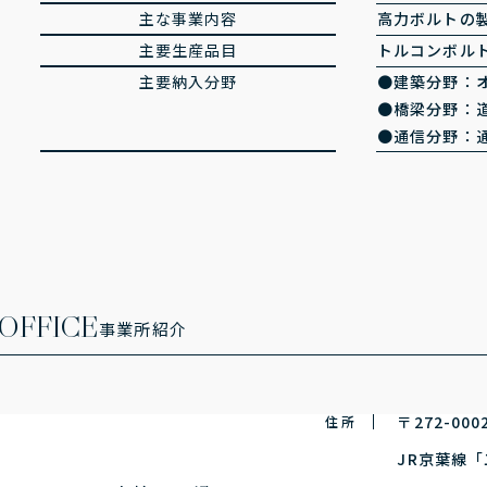
主な事業内容
高力ボルトの
主要生産品目
トルコンボル
主要納入分野
建築分野：
橋梁分野：
通信分野：
OFFICE
事業所紹介
〒272-0
住 所
JR京葉線