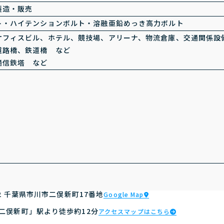
製造・販売
ト・ハイテンションボルト・溶融亜鉛めっき高力ボルト
オフィスビル、ホテル、競技場、アリーナ、物流倉庫、交通関係設
道路橋、鉄道橋 など
通信鉄塔 など
002 千葉県市川市二俣新町17番地
Google Map
「二俣新町」駅より徒歩約12分
アクセスマップはこちら