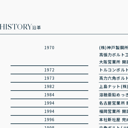
HISTORY
沿革
1970
(株)神戸製鋼
高張力ボルト工
大阪営業所 開
1972
トルコンボル
1973
高力六角ボルト(
1982
上島ナット(株
1984
溶融亜鉛めっ
1994
名古屋営業所 
1994
福岡営業所 開
1996
本社新社屋 完
1998
六角ボルト(JI