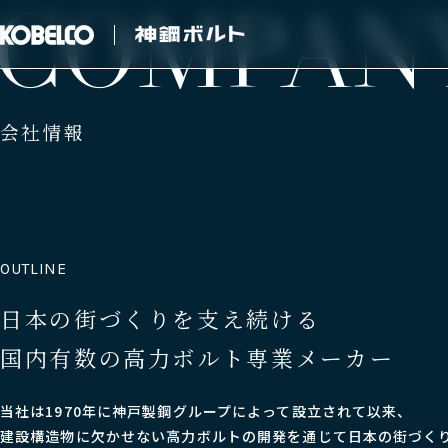
C
O
M
P
A
N
会社情報
日本の街づくりを支え続ける
国内有数の高力ボルト専業メーカー
当社は1970年に神戸製鋼グループによって設立されて以来、
建設構造物に欠かせない高力ボルトの開発を通じて日本の街づく