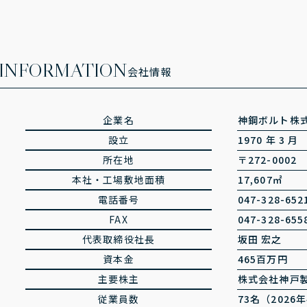
INFORMATION
会社情報
企業名
神鋼ボルト株
設立
1970 年 3 月
所在地
〒272-000
本社・工場敷地面積
17,607㎡
電話番号
047-328-652
FAX
047-328-655
代表取締役社長
坂田 宏之
資本金
465百万円
主要株主
株式会社神戸製
従業員数
73名（2026