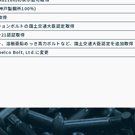
神戸製鋼所100％)
証取得
ションボルトの国土交通大臣認定取得
21認証取得
ト、溶融亜鉛めっき高力ボルトなど、国土交通大臣認定を追加取得
lco Bolt, Ltd.に変更