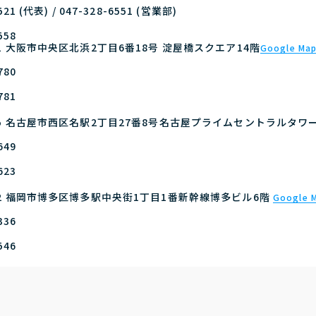
521 (代表) / 047-328-6551 (営業部)
558
041 大阪市中央区北浜2丁目6番18号 淀屋橋スクエア14階
Google Ma
780
781
045 名古屋市西区名駅2丁目27番8号名古屋プライムセントラルタワー
649
623
012 福岡市博多区博多駅中央街1丁目1番新幹線博多ビル6階
Google 
336
546