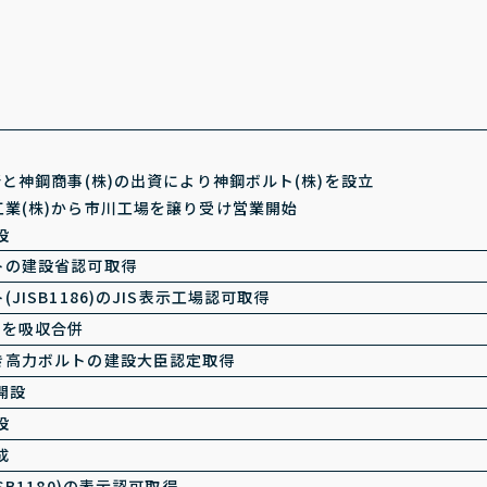
所と神鋼商事(株)の出資により神鋼ボルト(株)を設立
業(株)から市川工場を譲り受け営業開始
設
トの建設省認可取得
JISB1186)のJIS表示工場認可取得
)を吸収合併
き高力ボルトの建設大臣認定取得
開設
設
成
SB1180)の表示認可取得