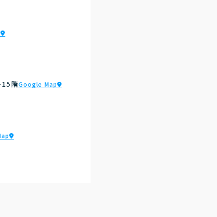
p
15階
Google Map
Map